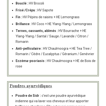
Bouclé
:
HV Brocoli
Frisé /Crépu
:
HV Sapote
Fin
:
HV Pépins de raisins + HE Lemongrass
Brillance
: HV Coco + HE Ylang-Ylang / Lemongrass
Ternes, cassants, abîmés
:
HV Bourrache + HE
Ylang-Ylang / Santal / Sauge / Lavande / Citron /
Romarin
Anti-pelliculaire
:
HV Chaulmoogra + HE Tea Tree /
Romarin / Cèdre / Eucalyptus / Géranium / Genévrier
Eczéma-psoriasis
:
HV Chaulmoogra + HE de Bois de
rose
Poudres ayurvédiques
Poudre de Sidr :
c’est une poudre ayurvédique
indienne qui va laver vos cheveux et leur apporter