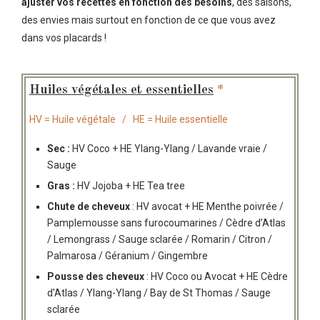
ajuster vos recettes en fonction des besoins
, des saisons,
des envies mais surtout en fonction de ce que vous avez
dans vos placards !
Huiles végétales et essentielles
*
HV = Huile végétale / HE = Huile essentielle
Sec
:
HV Coco + HE Ylang-Ylang / Lavande vraie /
Sauge
Gras
:
HV Jojoba + HE Tea tree
Chute de cheveux
: HV avocat + HE Menthe poivrée /
Pamplemousse sans furocoumarines / Cèdre d’Atlas
/ Lemongrass / Sauge sclarée / Romarin / Citron /
Palmarosa / Géranium / Gingembre
Pousse des cheveux
: HV Coco ou Avocat + HE Cèdre
d’Atlas / Ylang-Ylang / Bay de St Thomas / Sauge
sclarée